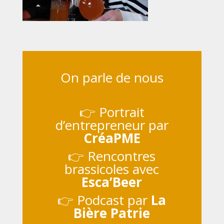
On parle de nous
👉 Portrait
d’entrepreneur par
CréaPME
👉 Rencontres
brassicoles avec
Esca’Beer
👉 Podcast par
La
Bière Patrie