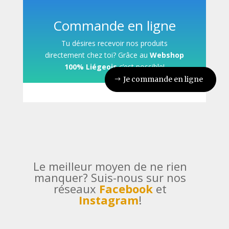
Commande en ligne
Tu désires recevoir nos produits
directement chez toi? Grâce au
Webshop
100% Liégeois
c’est possible!
Je commande en ligne
Le meilleur moyen de ne rien
manquer? Suis-nous sur nos
réseaux
Facebook
et
Instagram
!