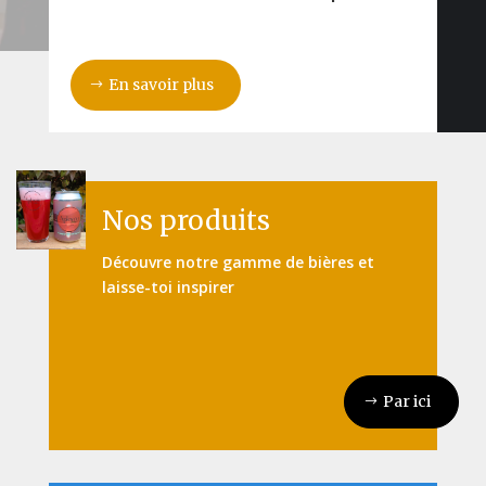
En savoir plus
Nos produits
Découvre notre gamme de bières et
laisse-toi inspirer
Par ici